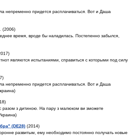
ла непременно придется расплачиваться. Вот и Даша
. (2006)
леднее время, вроде бы наладилась. Постепенно забылся,
2017)
йтнот являются испытаниями, справиться с которыми под силу
7)
ла непременно придется расплачиваться. Вот и Даша
краина)
18)
с разом з дитиною. На пару з малюком ви зможете
Украина)
бра" (DE28)
(2014)
торонне развитым, ему необходимо постоянно получать новые