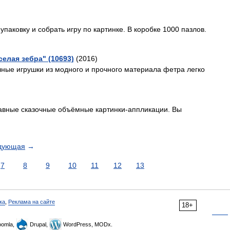
упаковку и собрать игру по картинке. В коробке 1000 пазлов.
елая зебра" (10693)
(2016)
чные игрушки из модного и прочного материала фетра легко
бавные сказочные объёмные картинки-аппликации. Вы
дующая
→
7
8
9
10
11
12
13
ка
,
Реклама на сайте
18+
omla,
Drupal,
WordPress, MODx.