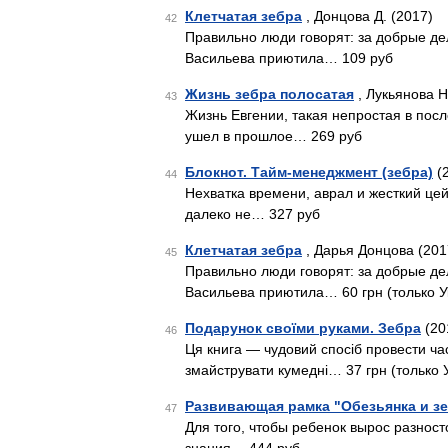
Клетчатая зебра
, Донцова Д. (2017)
42
Правильно люди говорят: за добрые де
Васильева приютила… 109 руб
Жизнь зебра полосатая
, Лукьянова Н
43
Жизнь Евгении, такая непростая в пос
ушел в прошлое… 269 руб
Блокнот. Тайм-менеджмент (зебра)
(
44
Нехватка времени, аврал и жесткий це
далеко не… 327 руб
Клетчатая зебра
, Дарья Донцова (201
45
Правильно люди говорят: за добрые де
Васильева приютила… 60 грн (только У
Подарунок своїми руками. Зебра
(20
46
Ця книга — чудовий спосіб провести ча
змайструвати кумедні… 37 грн (только 
Развивающая рамка "Обезьянка и зе
47
Для того, чтобы ребенок вырос разнос