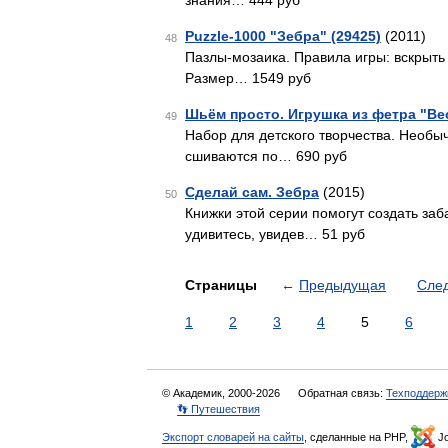
знания… 444 руб
Puzzle-1000 "Зебра" (29425)
(2011)
48
Пазлы-мозаика. Правила игры: вскрыть 
Размер… 1549 руб
Шьём просто. Игрушка из фетра "Вес
49
Набор для детского творчества. Необы
сшиваются по… 690 руб
Сделай сам. Зебра
(2015)
50
Книжки этой серии помогут создать за
удивитесь, увидев… 51 руб
Страницы
←
Предыдущая
Сле
1
2
3
4
5
6
© Академик, 2000-2026
Обратная связь:
Техподдерж
👣 Путешествия
Экспорт словарей на сайты
, сделанные на PHP,
Jo