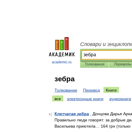
Словари и энциклоп
academic.ru
Толкования
Переводы
зебра
Толкование
Перевод
Книги
все
электронные книги
аудиокниги
Клетчатая зебра
, Донцова Дарья Арка
41
Правильно люди говорят: за добрые де
Васильева приютила… 164 грн (только 